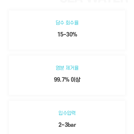
담수 회수율
15~30%
염분 제거율
99.7% 이상
입수압력
2~3bar