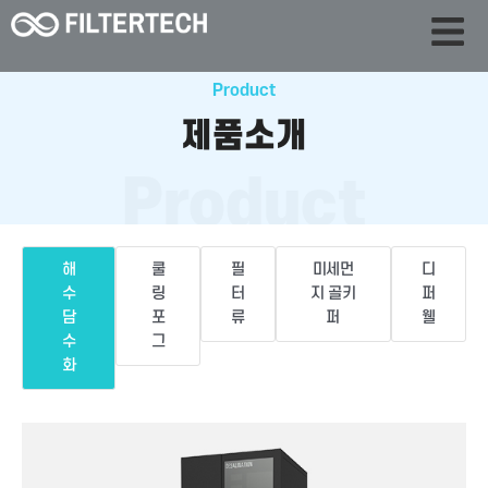
Product
제품소개
Product
해
쿨
필
미세먼
디
수
링
터
지 골키
퍼
담
포
류
퍼
웰
수
그
화