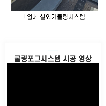
L업체 실외기쿨링시스템
쿨링포그시스템 시공 영상