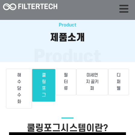
Product
제품소개
Product
해
쿨
필
미세먼
디
수
링
터
지 골키
퍼
담
포
류
퍼
웰
수
그
화
쿨링포그시스템이란?