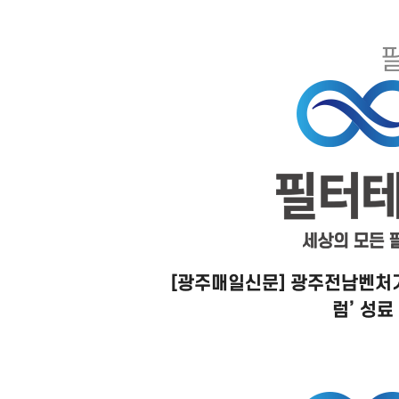
[광주매일신문] 광주전남벤처기
럼’ 성료