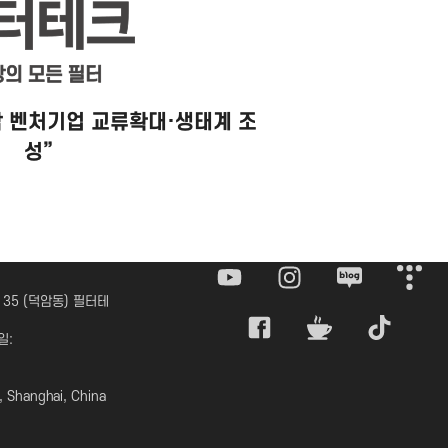
남 벤처기업 교류확대·생태계 조
성”
 35 (덕암동) 필터테
일:
 Shanghai, China