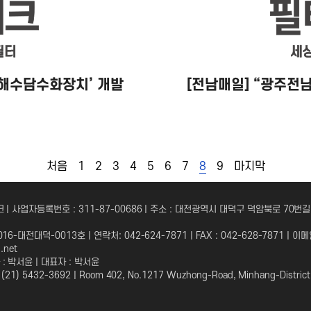
형 해수담수화장치’ 개발
[전남매일] “광주전
처음
1
2
3
4
5
6
7
8
9
마지막
 | 사업자등록번호 : 311-87-00686 | 주소 : 대전광역시 대덕구 덕암북로 70번길
6-대전대덕-0013호 | 연락처: 042-624-7871 | FAX : 042-628-7871 | 이메
l.net
 박서윤 | 대표자 : 박서윤
21) 5432-3692 | Room 402, No.1217 Wuzhong-Road, Minhang-District,