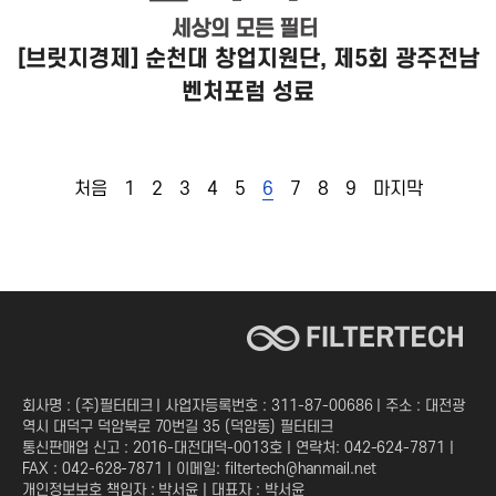
[브릿지경제] 순천대 창업지원단, 제5회 광주전남
벤처포럼 성료
처음
1
2
3
4
5
6
7
8
9
마지막
회사명 : (주)필터테크 | 사업자등록번호 : 311-87-00686 | 주소 : 대전광
역시 대덕구 덕암북로 70번길 35 (덕암동) 필터테크
통신판매업 신고 : 2016-대전대덕-0013호 | 연락처: 042-624-7871 |
FAX : 042-628-7871 | 이메일: filtertech@hanmail.net
개인정보보호 책임자 : 박서윤 | 대표자 : 박서윤