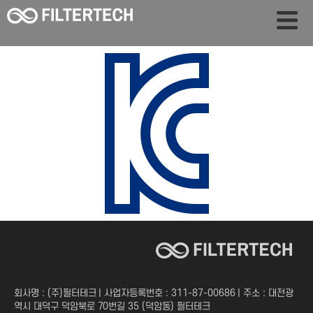
회사명 : (주)필터테크 | 사업자등록번호 : 311-87-00686 | 주소 : 대전광
역시 대덕구 덕암북로 70번길 35 (덕암동) 필터테크