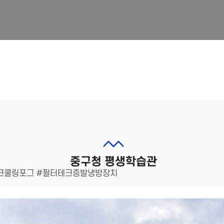
중구청 평생학습관
크쿨링포그 #필터테크증발냉방장치