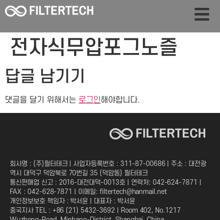
전자식무압포그노즐
답글 남기기
댓글을 달기 위해서는
로그인
해야합니다.
회사명 : (주)필터테크 | 사업자등록번호 : 311-87-00686 | 주소 : 대전광
역시 대덕구 덕암북로 70번길 35 (덕암동) 필터테크
통신판매업 신고 : 2016-대전대덕-0013호 | 연락처: 042-624-7871 |
FAX : 042-628-7871 | 이메일: filtertech@hanmail.net
개인정보보호 책임자 : 박서윤 | 대표자 : 박서윤
중국지사 TEL : +86 (21) 5432-3692 | Room 402, No.1217
Wuzhong-Road, Minhang-District, Shanghai, China